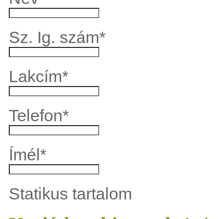
Sz. Ig. szám
*
Lakcím
*
Telefon
*
Ímél
*
Statikus tartalom