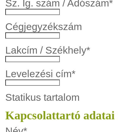
Sz. Ig. szám / Adószám
*
Cégjegyzékszám
Lakcím / Székhely
*
Levelezési cím
*
Statikus tartalom
Kapcsolattartó adatai
Név
*