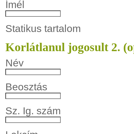
Ímél
Statikus tartalom
Korlátlanul jogosult 2. (o
Név
Beosztás
Sz. Ig. szám