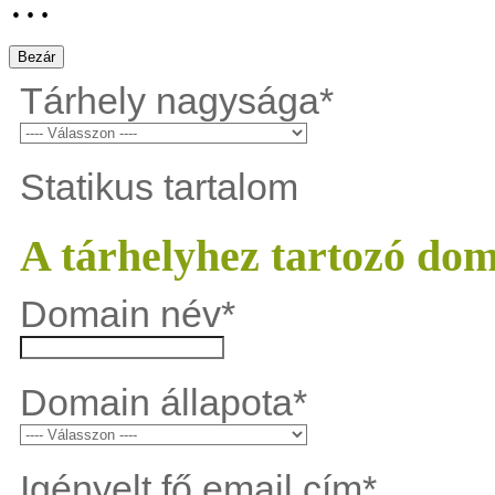
…
Bezár
Tárhely nagysága
*
Statikus tartalom
A tárhelyhez tartozó do
Domain név
*
Domain állapota
*
Igényelt fő email cím
*