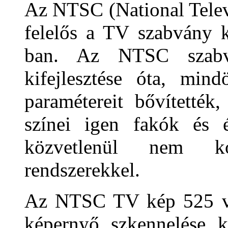
Az NTSC (National Telev
felelős a TV szabvány k
ban. Az NTSC szabv
kifejlesztése óta, mind
paramétereit bővítetté
színei igen fakók és é
közvetlenül nem ko
rendszerekkel.
Az NTSC TV kép 525 víz
képernyő szkennelése ké