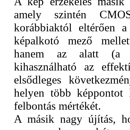
A kép érzékelés másik ú
amely szintén CMO
korábbiaktól eltérően 
képalkotó mező mellett
hanem az alatt (a te
kihasználható az effek
elsődleges következmén
helyen több képpontot l
felbontás mértékét.
A másik nagy újítás, h