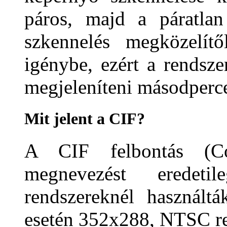
páros, majd a páratla
szkennelés megközelít
igénybe, ezért a rends
megjeleníteni másodperc
Mit jelent a CIF?
A CIF felbontás (Co
megnevezést eredet
rendszereknél használt
esetén 352x288, NTSC r